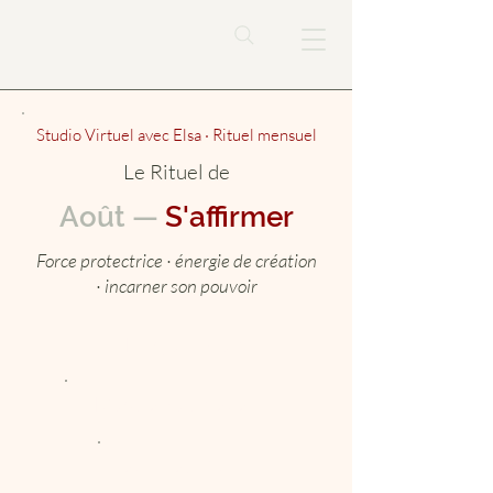
Studio Virtuel avec Elsa · Rituel mensuel
Le Rituel de
Août —
S'affirmer
Force protectrice · énergie de création
· incarner son pouvoir
🪷 Durga & Shakti
Mardi 25 août 2026
20h – 21h30