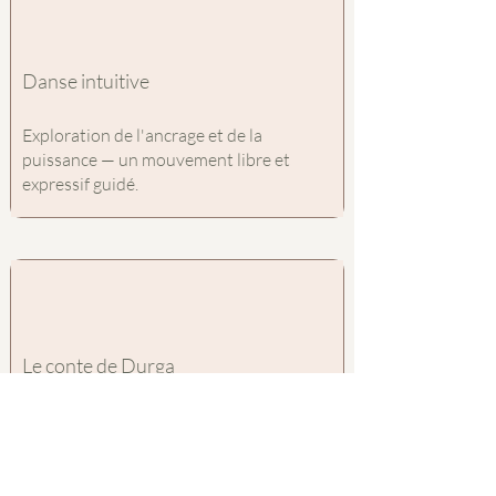
Danse intuitive
Exploration de l'ancrage et de la
puissance — un mouvement libre et
expressif guidé.
Le conte de Durga
La bataille contre Mahishasura — la
déesse guerrière née pour accomplir ce
que nul autre ne pouvait.