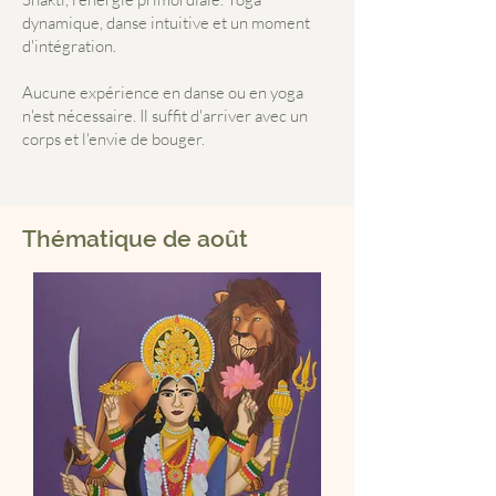
dynamique, danse intuitive et un moment
d'intégration.
Aucune expérience en danse ou en yoga
n'est nécessaire. Il suffit d'arriver avec un
corps et l'envie de bouger.
Thématique de août