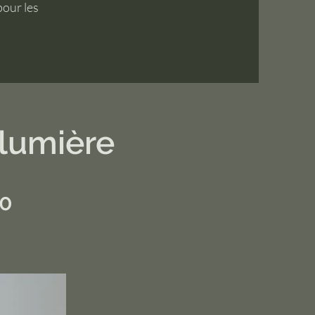
pour les
 lumière
00