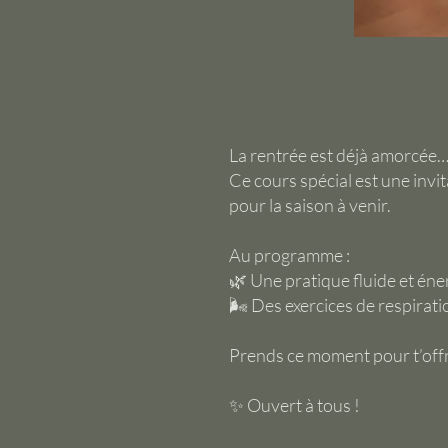
La rentrée est déjà amorcée… 
Ce cours spécial est une invit
pour la saison à venir.
Au programme :
🌿 Une pratique fluide et éne
🌬️ Des exercices de respirat
Prends ce moment pour t’offri
✨ Ouvert à tous !