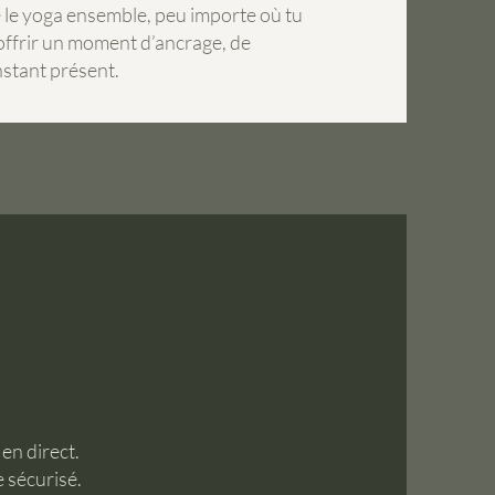
e le yoga ensemble, peu importe où tu
offrir un moment d’ancrage, de
nstant présent.
en direct.
e sécurisé.